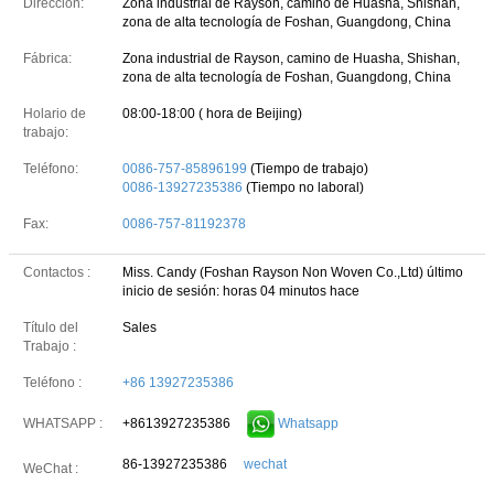
Dirección:
Zona industrial de Rayson, camino de Huasha, Shishan,
zona de alta tecnología de Foshan, Guangdong, China
Fábrica:
Zona industrial de Rayson, camino de Huasha, Shishan,
zona de alta tecnología de Foshan, Guangdong, China
Holario de
08:00-18:00 ( hora de Beijing)
trabajo:
Teléfono:
0086-757-85896199
(Tiempo de trabajo)
0086-13927235386
(Tiempo no laboral)
Fax:
0086-757-81192378
Contactos :
Miss. Candy (Foshan Rayson Non Woven Co.,Ltd)
último
inicio de sesión: horas 04 minutos hace
Título del
Sales
Trabajo :
Teléfono :
+86 13927235386
+8613927235386
Whatsapp
WHATSAPP :
86-13927235386
wechat
WeChat :