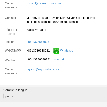
Correo
contact@raysonchina.com
electrónico :
Contactos :
Ms. Amy (Foshan Rayson Non Woven Co.,Ltd)
último
inicio de sesión: horas 04 minutos hace
Título del
Sales Manager
Trabajo :
Teléfono :
+86-13726638281
+8613726638281
Whatsapp
WHATSAPP :
+86-13726638281
wechat
WeChat :
Correo
rayson@raysonchina.com
electrónico :
Cambie la lengua
Spanish