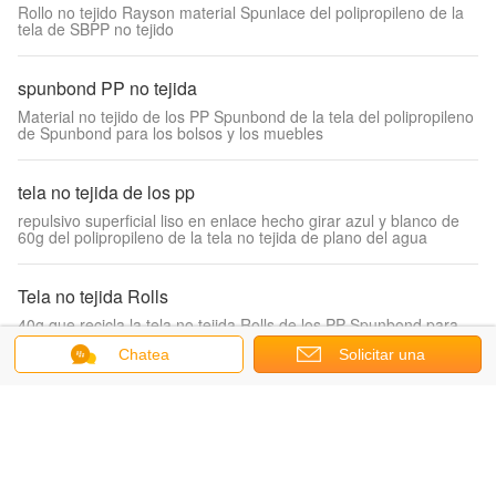
Rollo no tejido Rayson material Spunlace del polipropileno de la
tela de SBPP no tejido
spunbond PP no tejida
Material no tejido de los PP Spunbond de la tela del polipropileno
de Spunbond para los bolsos y los muebles
tela no tejida de los pp
repulsivo superficial liso en enlace hecho girar azul y blanco de
60g del polipropileno de la tela no tejida de plano del agua
Tela no tejida Rolls
40g que recicla la tela no tejida Rolls de los PP Spunbond para
Mattess
Chatea
Solicitar una
cotización
tela no tejida médica
Color hidrofílico del rollo de la tela no tejida de Spunbond del
polipropileno biodegradable