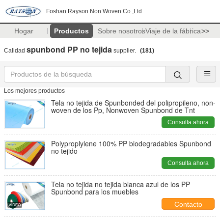
Foshan Rayson Non Woven Co.,Ltd
Hogar
Productos
Sobre nosotros
Viaje de la fábrica
>>
spunbond PP no tejida
Calidad
supplier.
(181)
Los mejores productos
Tela no tejida de Spunbonded del polipropileno, non-
woven de los Pp, Nonwoven Spunbond de Tnt
Consulta ahora
Polyproplylene 100% PP biodegradables Spunbond
no tejido
Consulta ahora
Tela no tejida no tejida blanca azul de los PP
Spunbond para los muebles
Contacto