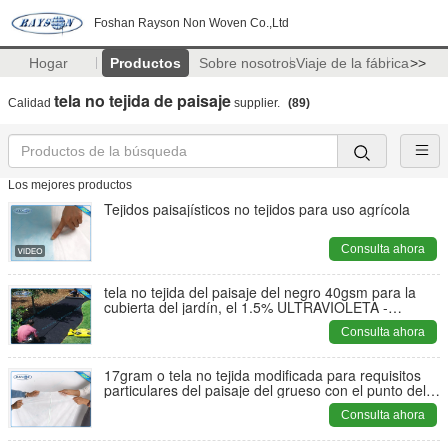
Foshan Rayson Non Woven Co.,Ltd
Hogar
Productos
Sobre nosotros
Viaje de la fábrica
>>
tela no tejida de paisaje
Calidad
supplier.
(89)
Los mejores productos
Tejidos paisajísticos no tejidos para uso agrícola
Consulta ahora
tela no tejida del paisaje del negro 40gsm para la
cubierta del jardín, el 1.5% ULTRAVIOLETA -
resistencia
Consulta ahora
17gram o tela no tejida modificada para requisitos
particulares del paisaje del grueso con el punto del
sésamo
Consulta ahora