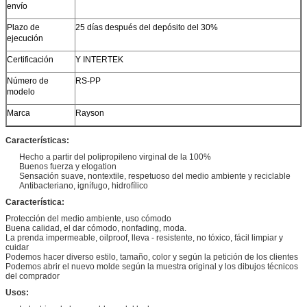
envío
Plazo de
25 días después del depósito del 30%
ejecución
Certificación
Y INTERTEK
Número de
RS-PP
modelo
Marca
Rayson
Características:
Hecho a partir del polipropileno virginal de la 100%
Buenos fuerza y elogation
Sensación suave, nontextile, respetuoso del medio ambiente y reciclable
Antibacteriano, ignífugo, hidrofílico
Característica:
Protección del medio ambiente, uso cómodo
Buena calidad, el dar cómodo, nonfading, moda.
La prenda impermeable, oilproof, lleva - resistente, no tóxico, fácil limpiar y
cuidar
Podemos hacer diverso estilo, tamaño, color y según la petición de los clientes
Podemos abrir el nuevo molde según la muestra original y los dibujos técnicos
del comprador
Usos: