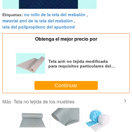
no rollo de la tela del resbalón
Etiquetas:
,
material anti de la tela del resbalón
,
tela del polipropileno del spunbond
Obtenga el mejor precio por
Tela anti no tejida modificada
para requisitos particulares del
resbalón del multicolor para la
tela no tejida de la decoración/de
los muebles
Continuar
Tela no tejida de los muebles
Más