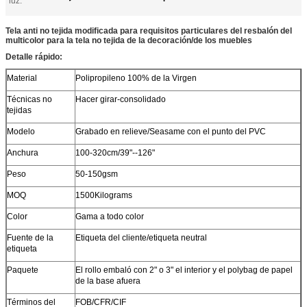
luz:
Tela anti no tejida modificada para requisitos particulares del resbalón del
multicolor para la tela no tejida de la decoración/de los muebles
Detalle rápido:
Material
Polipropileno 100% de la Virgen
Técnicas no
Hacer girar-consolidado
tejidas
Modelo
Grabado en relieve/Seasame con el punto del PVC
Anchura
100-320cm/39"--126"
Peso
50-150gsm
MOQ
1500Kilograms
Color
Gama a todo color
Fuente de la
Etiqueta del cliente/etiqueta neutral
etiqueta
Paquete
El rollo embaló con 2" o 3" el interior y el polybag de papel
de la base afuera
Términos del
FOB/CFR/CIF