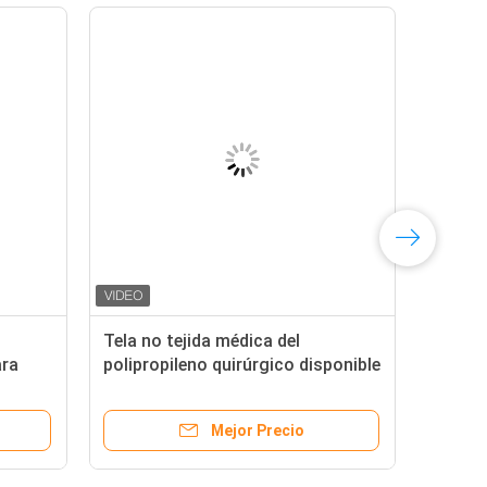
el
Color hidrofílico del rollo de la tela
ejido
no tejida de Spunbond del
úrgica
polipropileno biodegradable
Mejor Precio