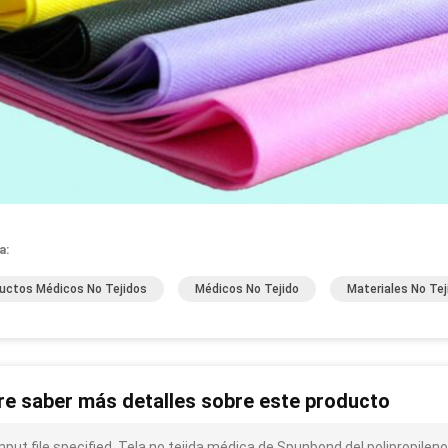
a:
uctos Médicos No Tejidos
Médicos No Tejido
Materiales No Tej
re saber más detalles sobre este producto
input file specified. Tela no tejida médica de Spunbond del polipropilen