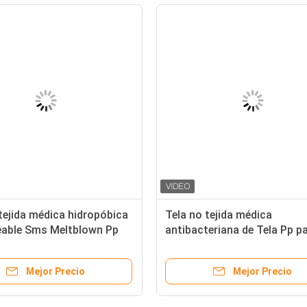
 blanco 100 pp 25 G/M y
Filtro no tejido Meltblown d
 95 mascarilla la tela no
polipropileno de los PP no t
para la máscara facial quir
N95
Mejor Precio
Mejor Precio