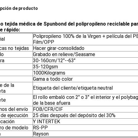
pción de producto
no tejida médica de Spunbond del polipropileno reciclable pa
e rápido:
Polipropileno 100% de la Virgen + película del P
ial
Film/OPP
cas no tejidas
Hacer girar-consolidado
lo
Grabado en relieve/Seasame
ra
30-160cm/12"--63"
35-120gsm
1000Kilograms
Gama a todo color
e de la
Etiqueta del cliente/etiqueta neutral
eta
El rollo embaló con 2" o 3" el interior y el polyba
ete
de la base afuera
nos del envío
FOB/CFR/CIF
 de ejecución
25 días después del depósito del 30%
icación
Y INTERTEK
o de modelo
RS-PP
a
Rayson