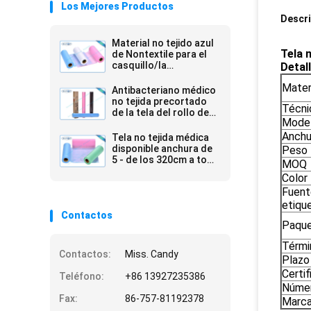
Los Mejores Productos
Descri
Material no tejido azul
Tela 
de Nontextile para el
casquillo/la
Detall
máscara/el zapato
Mater
médicos
Antibacteriano médico
no tejida precortado
Técni
de la tela del rollo de
Mode
25 G/M lleno en cartón
Anchu
Tela no tejida médica
disponible anchura de
Peso
5 - de los 320cm a todo
MOQ
color
Color
Fuent
etiqu
Contactos
Paqu
Térmi
Contactos:
Miss. Candy
Plazo
Certif
Teléfono:
+86 13927235386
Númer
Fax:
86-757-81192378
Marc