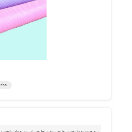
idos
o reciclable para el vestido paciente ¿podría enviarme