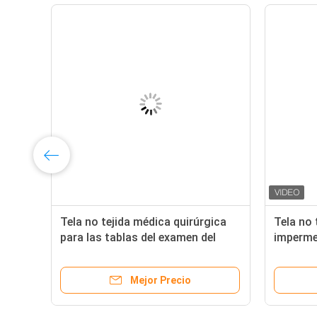
Materia prima de la tela no tejida
El color
ble
del polvo de la máscara disponible
50gsm KN
médica quirúrgica de la mascarilla
tejida
Mejor Precio