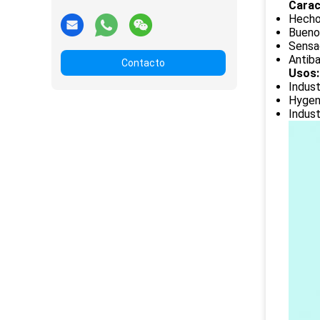
Carac
Hecho 
Buenos
Sensac
Antiba
Contacto
Usos:
Indust
Hygeni
Indus