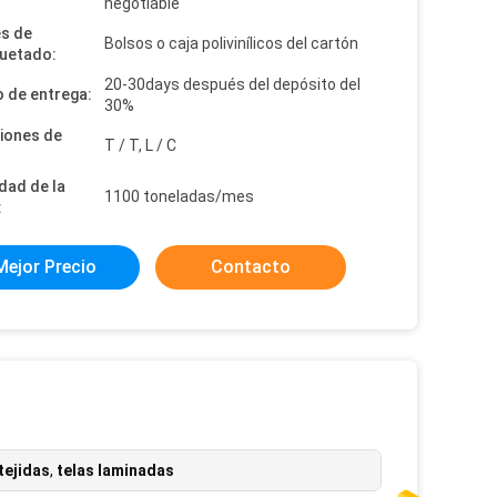
:
negotiable
es de
Bolsos o caja polivinílicos del cartón
uetado:
20-30days después del depósito del
 de entrega:
30%
iones de
T / T, L / C
dad de la
1100 toneladas/mes
:
Mejor Precio
Contacto
tejidas
,
telas laminadas