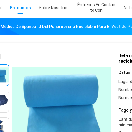
Éntrenos En Contac
r
Productos
Sobre Nosotros
Noti
To Con
 Médica De Spunbond Del Polipropileno Reciclable Para El Vestido P
Tela n
recicl
Datos 
Lugar d
Nombre
Número
Pago y
Cantid
mínima