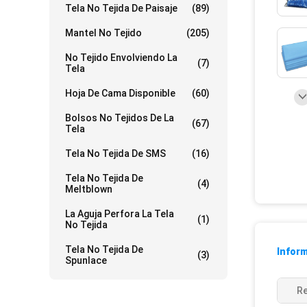
Tela No Tejida De Paisaje
(89)
Mantel No Tejido
(205)
No Tejido Envolviendo La
(7)
Tela
Hoja De Cama Disponible
(60)
Bolsos No Tejidos De La
(67)
Tela
Tela No Tejida De SMS
(16)
Tela No Tejida De
(4)
Meltblown
La Aguja Perfora La Tela
(1)
No Tejida
Tela No Tejida De
Inform
(3)
Spunlace
Re