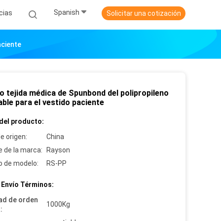
Spanish
cias
Solicitar una cotización
aciente
o tejida médica de Spunbond del polipropileno
able para el vestido paciente
del producto:
e origen:
China
 de la marca:
Rayson
 de modelo:
RS-PP
 Envío Términos:
ad de orden
1000Kg
: