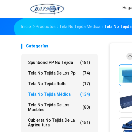
Hoga
Inicio
Productos
Tela No Tejida Médica
Tela No Tejida
Categorías
Spunbond PP No Tejida
(181)
Tela No Tejida De Los Pp
(74)
Tela No Tejida Rolls
(17)
Tela No Tejida Médica
(134)
Tela No Tejida De Los
(80)
Muebles
Cubierta No Tejida De La
(151)
Agricultura