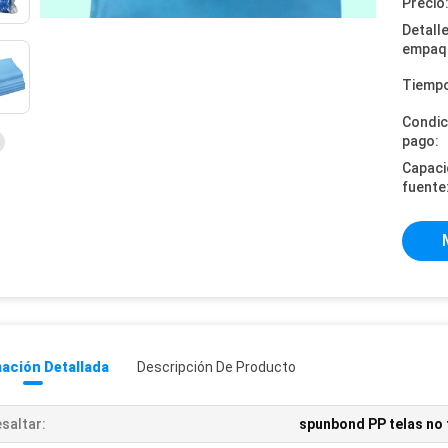
Precio
Detall
empaq
Tiempo
Condic
pago:
Capaci
fuente
ación Detallada
Descripción De Producto
saltar:
spunbond PP telas no 