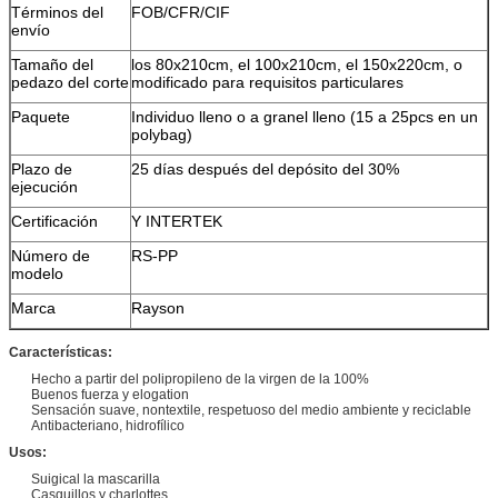
Términos del
FOB/CFR/CIF
envío
Tamaño del
los 80x210cm, el 100x210cm, el 150x220cm, o
pedazo del corte
modificado para requisitos particulares
Paquete
Individuo lleno o a granel lleno (15 a 25pcs en un
polybag)
Plazo de
25 días después del depósito del 30%
ejecución
Certificación
Y INTERTEK
Número de
RS-PP
modelo
Marca
Rayson
Características:
Hecho a partir del polipropileno de la virgen de la 100%
Buenos fuerza y elogation
Sensación suave, nontextile, respetuoso del medio ambiente y reciclable
Antibacteriano, hidrofílico
Usos:
Suigical la mascarilla
Casquillos y charlottes