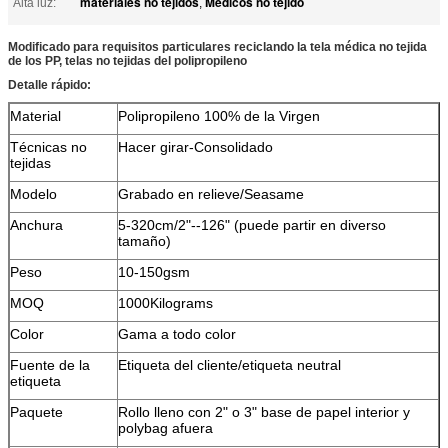
materiales no tejidos
Médicos no tejido
Alta luz:
,
Modificado para requisitos particulares reciclando la tela médica no tejida
de los PP, telas no tejidas del polipropileno
Detalle rápido:
Material
Polipropileno 100% de la Virgen
Técnicas no
Hacer girar-Consolidado
tejidas
Modelo
Grabado en relieve/Seasame
Anchura
5-320cm/2"--126" (puede partir en diverso
tamaño)
Peso
10-150gsm
MOQ
1000Kilograms
Color
Gama a todo color
Fuente de la
Etiqueta del cliente/etiqueta neutral
etiqueta
Paquete
Rollo lleno con 2" o 3" base de papel interior y
polybag afuera