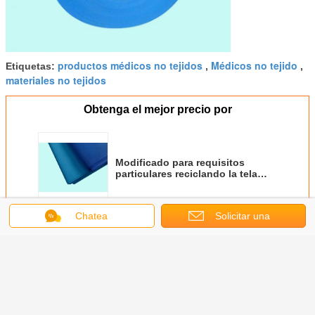
productos médicos no tejidos
Médicos no tejido
Etiquetas:
,
,
materiales no tejidos
Obtenga el mejor precio por
Modificado para requisitos
particulares reciclando la tela
médica no tejida de los PP, telas
no tejidas del polipropileno
Chatea
Solicitar una
Continuar
cotización
Tela no tejida médica
Más