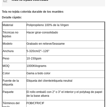
luz:
Tela no tejida colorida durable de los muebles
Detalle rápido:
Material
Polipropileno 100% de la Virgen
Técnicas no
Hacer girar-consolidado
tejidas
Modelo
Grabado en relieve/Seasame
Anchura
5-320cm/2"--126"
Peso
10-150gsm
MOQ
1000Kilograms
Color
Gama a todo color
Fuente de la
Etiqueta del cliente/etiqueta neutral
etiqueta
Paquete
El rollo embaló con 2" o 3" el interior y el polybag de papel
de la base afuera
Términos del
FOB/CFR/CIF
envío