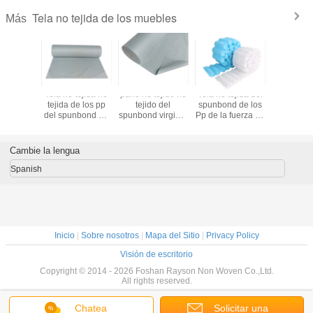
Tela no tejida de los muebles
Más
tejida de
Tela no tejida no
paño no tejido no
Tela no tejida del
Mueb
bles de
tejida de los pp
tejido del
spunbond de los
antidesliz
bond
del spunbond de
spunbond virginal
Pp de la fuerza de
tejidos no
ylen con
los SS fuerza
del polipropileno
la fábrica de
 del PVC
rápida de la
del 100% para la
China buena para
entrega de la
materia textil/la
la tela de la
Cambie la lengua
buena para el
tapicería caseras
cubierta de la
material del
primavera de caja
Spanish
colchón/del sofá
en diverso peso
Inicio
|
Sobre nosotros
|
Mapa del Sitio
|
Privacy Policy
Visión de escritorio
Copyright © 2014 - 2026 Foshan Rayson Non Woven Co.,Ltd.
All rights reserved.
Chatea
Solicitar una