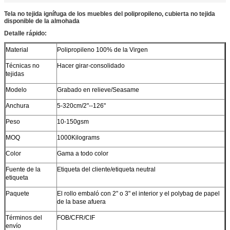
Tela no tejida ignífuga de los muebles del polipropileno, cubierta no tejida
disponible de la almohada
Detalle rápido:
Material
Polipropileno 100% de la Virgen
Técnicas no
Hacer girar-consolidado
tejidas
Modelo
Grabado en relieve/Seasame
Anchura
5-320cm/2"--126"
Peso
10-150gsm
MOQ
1000Kilograms
Color
Gama a todo color
Fuente de la
Etiqueta del cliente/etiqueta neutral
etiqueta
Paquete
El rollo embaló con 2" o 3" el interior y el polybag de papel
de la base afuera
Términos del
FOB/CFR/CIF
envío