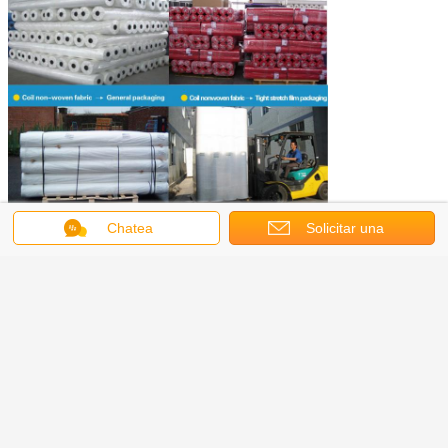
Chatea
Solicitar una
cotización
spunbond telas no tejidas
Etiquetas:
,
hilar servidumbre no tejidos
manteles de la tela
,
Obtenga el mejor precio por