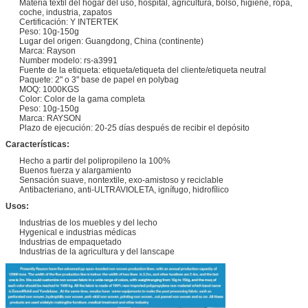
Materia textil del hogar del uso, hospital, agricultura, bolso, higiene, ropa,
coche, industria, zapatos
Certificación: Y INTERTEK
Peso: 10g-150g
Lugar del origen: Guangdong, China (continente)
Marca: Rayson
Number modelo: rs-a3991
Fuente de la etiqueta: etiqueta/etiqueta del cliente/etiqueta neutral
Paquete: 2" o 3" base de papel en polybag
MOQ: 1000KGS
Color: Color de la gama completa
Peso: 10g-150g
Marca: RAYSON
Plazo de ejecución: 20-25 días después de recibir el depósito
Características:
Hecho a partir del polipropileno la 100%
Buenos fuerza y alargamiento
Sensación suave, nontextile, exo-amistoso y reciclable
Antibacteriano, anti-ULTRAVIOLETA, ignífugo, hidrofílico
Usos:
Industrias de los muebles y del lecho
Hygenical e industrias médicas
Industrias de empaquetado
Industrias de la agricultura y del lanscape