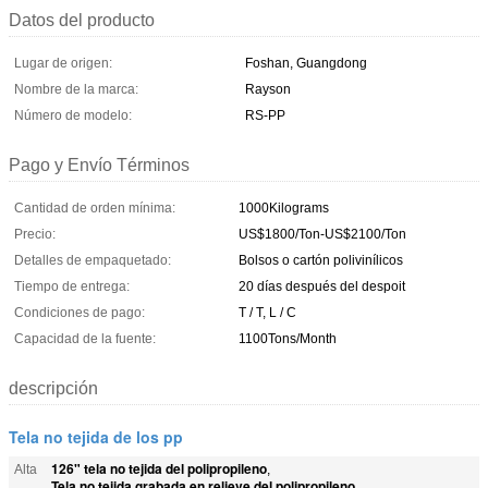
Datos del producto
Lugar de origen:
Foshan, Guangdong
Nombre de la marca:
Rayson
Número de modelo:
RS-PP
Pago y Envío Términos
Cantidad de orden mínima:
1000Kilograms
Precio:
US$1800/Ton-US$2100/Ton
Detalles de empaquetado:
Bolsos o cartón polivinílicos
Tiempo de entrega:
20 días después del despoit
Condiciones de pago:
T / T, L / C
Capacidad de la fuente:
1100Tons/Month
descripción
Tela no tejida de los pp
126" tela no tejida del polipropileno
Alta
,
Tela no tejida grabada en relieve del polipropileno