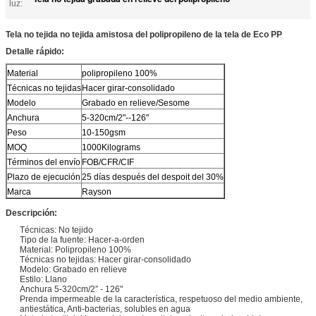
luz:
Tela no tejida no tejida amistosa del polipropileno de la tela de Eco PP
Detalle rápido:
Material
polipropileno 100%
Técnicas no tejidas
Hacer girar-consolidado
Modelo
Grabado en relieve/Sesome
Anchura
5-320cm/2"--126"
Peso
10-150gsm
MOQ
1000Kilograms
Términos del envío
FOB/CFR/CIF
Plazo de ejecución
25 días después del despoit del 30%
Marca
Rayson
Descripción:
Técnicas: No tejido
Tipo de la fuente: Hacer-a-orden
Material: Polipropileno 100%
Técnicas no tejidas: Hacer girar-consolidado
Modelo: Grabado en relieve
Estilo: Llano
Anchura 5-320cm/2” - 126"
Prenda impermeable de la característica, respetuoso del medio ambiente,
antiestática, Anti-bacterias, solubles en agua