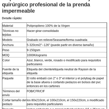
quirúrgico profesional de la prenda
impermeable
Detalle rápido:
Material
Polipropileno 100% de la Virgen
Técnicas no
Hacer girar-consolidado
tejidas
Modelo
Grabado en relieve/Seasame/forma cuadrada
Anchura
5-320cm/2"--126" (puede partir en diverso tamaño)
Peso
9-150gsm
MOQ
1000Kilograms
Color
Azul, blanco, verde, rosado o modificado para requisitos
particulares
Fuente de la
Etiqueta del cliente/etiqueta neutral de Rayson de la
etiqueta
etiqueta
Paquete
El rollo embaló con 2" o 3" el interior y el polybag de papel
de la base afuera o cortando pedazos en bolsos del pvc
entonces en los cartones
Términos del
FOB/CFR/CIF
envío
Cortar tamaño del
los 80x210cm, el 100x210cm, el 150x220cm, o modificado
pedazo
para requisitos particulares