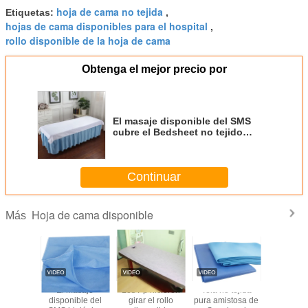
hoja de cama no tejida
Etiquetas:
,
hojas de cama disponibles para el hospital
,
rollo disponible de la hoja de cama
Obtenga el mejor precio por
El masaje disponible del SMS
cubre el Bedsheet no tejido
quirúrgico profesional
Continuar
Hoja de cama disponible
Más
cterias
El masaje
Los Pp hicieron
Tela no tejida
Sába
nibles
disponible del
girar el rollo
pura amistosa de
desechab