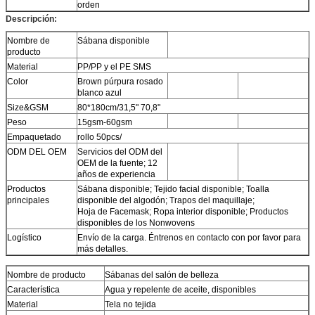
orden
Descripción:
Nombre de
Sábana disponible
producto
Material
PP/PP y el PE SMS
Color
Brown púrpura rosado
blanco azul
Size&GSM
80*180cm/31,5" 70,8"
Peso
15gsm-60gsm
Empaquetado
rollo 50pcs/
ODM DEL OEM
Servicios del ODM del
OEM de la fuente; 12
años de experiencia
Productos
Sábana disponible; Tejido facial disponible; Toalla
principales
disponible del algodón; Trapos del maquillaje;
Hoja de Facemask; Ropa interior disponible; Productos
disponibles de los Nonwovens
Logístico
Envío de la carga. Éntrenos en contacto con por favor para
más detalles.
Nombre de producto
Sábanas del salón de belleza
Característica
Agua y repelente de aceite, disponibles
Material
Tela no tejida