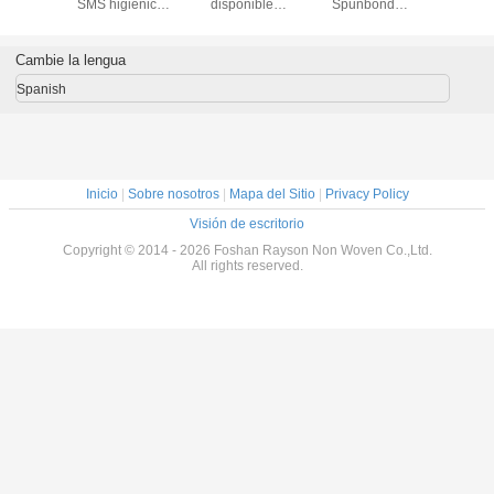
as no
SMS higiénico
disponible
Spunbond
tejidas p
 de las
cubre la sábana
impermeable en
Mateiral del color
hospi
 cama/de
quirúrgica
enlace de la
de Eco para las
erta de
profesional
sábana con
sábanas del
Cambie la lengua
ma
conjunto cruzado
hospital
Spanish
Inicio
|
Sobre nosotros
|
Mapa del Sitio
|
Privacy Policy
Visión de escritorio
Copyright © 2014 - 2026 Foshan Rayson Non Woven Co.,Ltd.
All rights reserved.