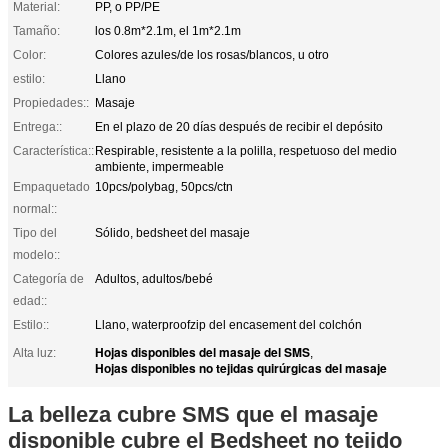
Material:
PP, o PP/PE
Tamaño:
los 0.8m*2.1m, el 1m*2.1m
Color:
Colores azules/de los rosas/blancos, u otro
estilo:
Llano
Propiedades::
Masaje
Entrega::
En el plazo de 20 días después de recibir el depósito
Característica::
Respirable, resistente a la polilla, respetuoso del medio
ambiente, impermeable
Empaquetado
10pcs/polybag, 50pcs/ctn
normal::
Tipo del
Sólido, bedsheet del masaje
modelo::
Categoría de
Adultos, adultos/bebé
edad::
Estilo::
Llano, waterproofzip del encasement del colchón
Hojas disponibles del masaje del SMS
Alta luz:
,
Hojas disponibles no tejidas quirúrgicas del masaje
La belleza cubre SMS que el masaje
disponible cubre el Bedsheet no tejido