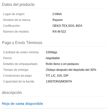
Datos del producto
Lugar de origen:
CHINA
Nombre de la marca:
Rayson
Certificación:
OEKO-TEX,SGS, IKEA
Número de modelo:
RX-M-522
Pago y Envío Términos
Cantidad de orden mínima:
1500kgs
Precio:
negotiable
Detalles de empaquetado:
Rollo lleno o en pedazos
Tiempo de entrega:
25days después del depósito del 30%
Condiciones de pago:
T/T, L/C, D/A, D/P
Capacidad de la fuente:
1300TONS/MONTH
descripción
Hoja de cama disponible