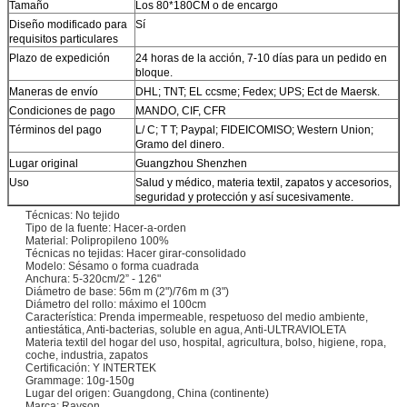
Tamaño
Los 80*180CM o de encargo
Diseño modificado para
Sí
requisitos particulares
Plazo de expedición
24 horas de la acción, 7-10 días para un pedido en
bloque.
Maneras de envío
DHL; TNT; EL ccsme; Fedex; UPS; Ect de Maersk.
Condiciones de pago
MANDO, CIF, CFR
Términos del pago
L/ C; T T; Paypal; FIDEICOMISO; Western Union;
Gramo del dinero.
Lugar original
Guangzhou Shenzhen
Uso
Salud y médico, materia textil, zapatos y accesorios,
seguridad y protección y así sucesivamente.
Técnicas: No tejido
Tipo de la fuente: Hacer-a-orden
Material: Polipropileno 100%
Técnicas no tejidas: Hacer girar-consolidado
Modelo: Sésamo o forma cuadrada
Anchura: 5-320cm/2” - 126"
Diámetro de base: 56m m (2")/76m m (3")
Diámetro del rollo: máximo el 100cm
Característica: Prenda impermeable, respetuoso del medio ambiente,
antiestática, Anti-bacterias, soluble en agua, Anti-ULTRAVIOLETA
Materia textil del hogar del uso, hospital, agricultura, bolso, higiene, ropa,
coche, industria, zapatos
Certificación: Y INTERTEK
Grammage: 10g-150g
Lugar del origen: Guangdong, China (continente)
Marca: Rayson