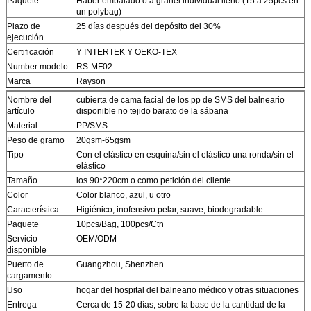
Paquete
Haber embalado o a granel individual lleno (15 a 25pcs en
un polybag)
Plazo de
25 días después del depósito del 30%
ejecución
Certificación
Y INTERTEK Y OEKO-TEX
Number modelo
RS-MF02
Marca
Rayson
Nombre del
cubierta de cama facial de los pp de SMS del balneario
artículo
disponible no tejido barato de la sábana
Material
PP/SMS
Peso de gramo
20gsm-65gsm
Tipo
Con el elástico en esquina/sin el elástico una ronda/sin el
elástico
Tamaño
los 90*220cm o como petición del cliente
Color
Color blanco, azul, u otro
Característica
Higiénico, inofensivo pelar, suave, biodegradable
Paquete
10pcs/Bag, 100pcs/Ctn
Servicio
OEM/ODM
disponible
Puerto de
Guangzhou, Shenzhen
cargamento
Uso
hogar del hospital del balneario médico y otras situaciones
Entrega
Cerca de 15-20 días, sobre la base de la cantidad de la